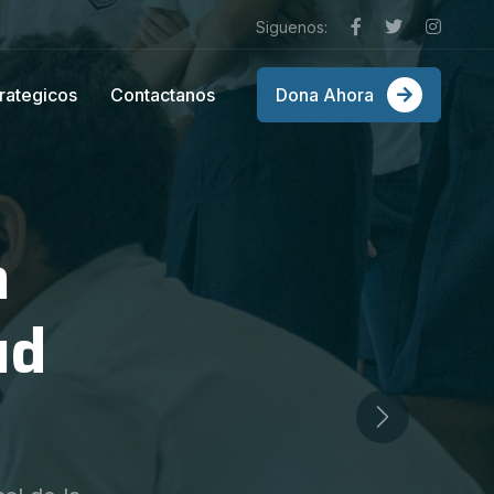
Siguenos:
trategicos
Contactanos
Dona Ahora
do
Next
ravés del
ecas NAVES