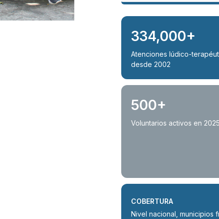
334,000+
Atenciones lúdico-terapéut
desde 2002
500+
Voluntarios activos en 202
COBERTURA
Nivel nacional, municipios 