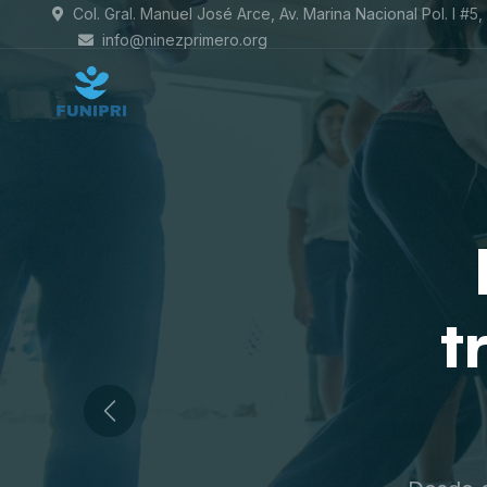
Col. Gral. Manuel José Arce, Av. Marina Nacional Pol. I #5
info@ninezprimero.org
C
Previous
promovem
juego a t