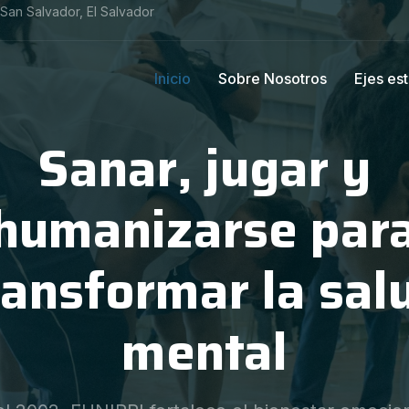
, San Salvador, El Salvador
Inicio
Sobre Nosotros
Ejes es
ambiando el mun
con humanidad
os el derecho a la recreación de la niñez a t
ravés de nuestras cinco modalidades de Ludot