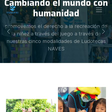
Cambiando el mundo con
humanidad
promovemos el derecho a la recreación de
la niñez a través del juego a través de
Previous
Nex
nuestras cinco modalidades de Ludotecas
NAVES
Conoce mas